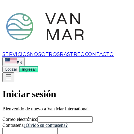
SERVICIOS
NOSOTROS
RASTREO
CONTACTO
EN
Cotizar
Ingresar
Iniciar sesión
Bienvenido de nuevo a Van Mar International.
Correo electrónico
Contraseña
¿Olvidó su contraseña?