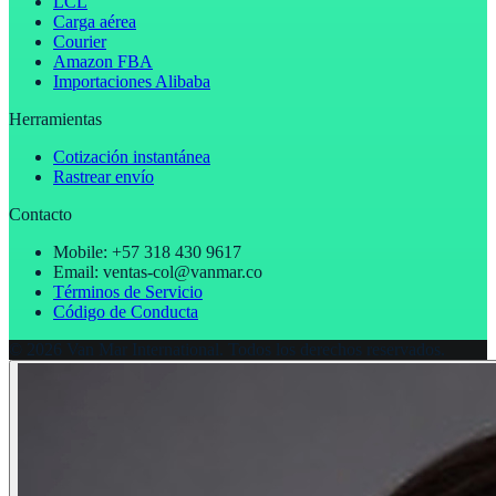
LCL
Carga aérea
Courier
Amazon FBA
Importaciones Alibaba
Herramientas
Cotización instantánea
Rastrear envío
Contacto
Mobile: +57 318 430 9617
Email: ventas-col@vanmar.co
Términos de Servicio
Código de Conducta
©
2026
Van Mar International.
Todos los derechos reservados.